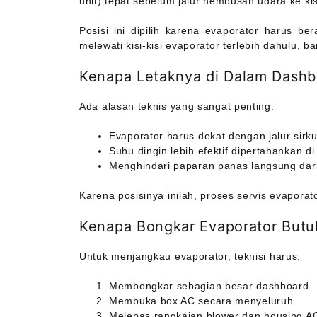
unit) tepat sebelum jalur hembusan udara ke kisi
Posisi ini dipilih karena evaporator harus be
melewati kisi-kisi evaporator terlebih dahulu, 
Kenapa Letaknya di Dalam Dashb
Ada alasan teknis yang sangat penting:
Evaporator harus dekat dengan jalur sirku
Suhu dingin lebih efektif dipertahankan di
Menghindari paparan panas langsung dar
Karena posisinya inilah, proses servis evaporat
Kenapa Bongkar Evaporator But
Untuk menjangkau evaporator, teknisi harus:
Membongkar sebagian besar dashboard
Membuka box AC secara menyeluruh
Melepas rangkaian blower dan housing A