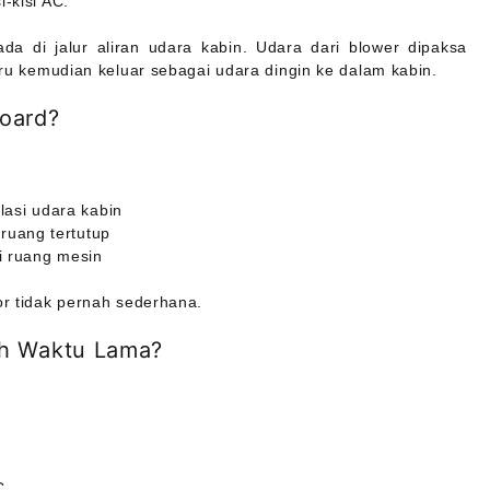
-kisi AC.
rada di jalur aliran udara kabin. Udara dari blower dipaksa
baru kemudian keluar sebagai udara dingin ke dalam kabin.
oard?
lasi udara kabin
 ruang tertutup
i ruang mesin
or tidak pernah sederhana.
uh Waktu Lama?
C