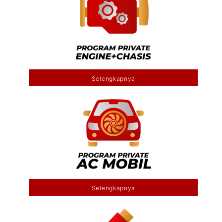
Selengkapnya
Selengkapnya