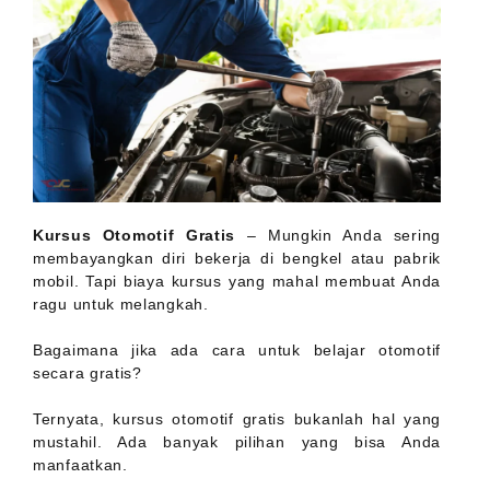
Kursus Otomotif Gratis
– Mungkin Anda sering
membayangkan diri bekerja di bengkel atau pabrik
mobil. Tapi biaya kursus yang mahal membuat Anda
ragu untuk melangkah.
Bagaimana jika ada cara untuk belajar otomotif
secara gratis?
Ternyata, kursus otomotif gratis bukanlah hal yang
mustahil. Ada banyak pilihan yang bisa Anda
manfaatkan.