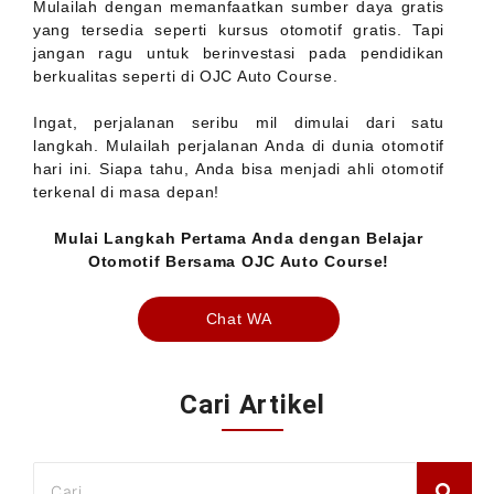
Mulailah dengan memanfaatkan sumber daya gratis
yang tersedia seperti kursus otomotif gratis. Tapi
jangan ragu untuk berinvestasi pada pendidikan
berkualitas seperti di OJC Auto Course.
Ingat, perjalanan seribu mil dimulai dari satu
langkah. Mulailah perjalanan Anda di dunia otomotif
hari ini. Siapa tahu, Anda bisa menjadi ahli otomotif
terkenal di masa depan!
Mulai Langkah Pertama Anda dengan Belajar
Otomotif Bersama OJC Auto Course!
Chat WA
Cari Artikel