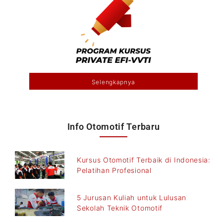
Selengkapnya
Info Otomotif Terbaru
Kursus Otomotif Terbaik di Indonesia:
Pelatihan Profesional
5 Jurusan Kuliah untuk Lulusan
Sekolah Teknik Otomotif