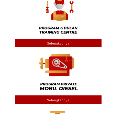
Selengkapnya
Selengkapnya