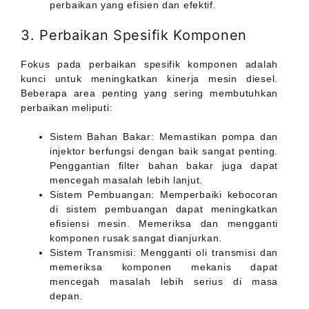
perbaikan yang efisien dan efektif.
3. Perbaikan Spesifik Komponen
Fokus pada perbaikan spesifik komponen adalah
kunci untuk meningkatkan kinerja mesin diesel.
Beberapa area penting yang sering membutuhkan
perbaikan meliputi:
Sistem Bahan Bakar: Memastikan pompa dan
injektor berfungsi dengan baik sangat penting.
Penggantian filter bahan bakar juga dapat
mencegah masalah lebih lanjut.
Sistem Pembuangan: Memperbaiki kebocoran
di sistem pembuangan dapat meningkatkan
efisiensi mesin. Memeriksa dan mengganti
komponen rusak sangat dianjurkan.
Sistem Transmisi: Mengganti oli transmisi dan
memeriksa komponen mekanis dapat
mencegah masalah lebih serius di masa
depan.