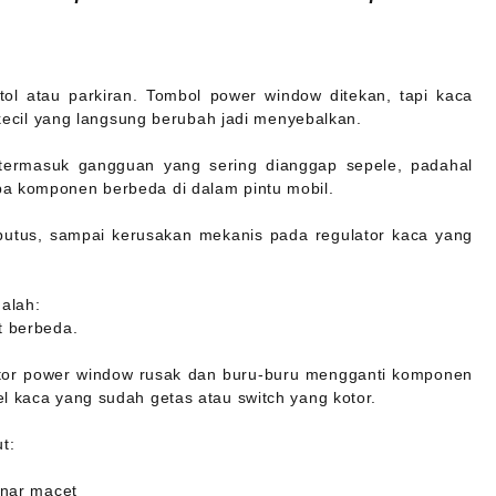
ol atau parkiran. Tombol power window ditekan, tapi kaca
i kecil yang langsung berubah jadi menyebalkan.
i termasuk gangguan yang sering dianggap sepele, padahal
pa komponen berbeda di dalam pintu mobil.
g putus, sampai kerusakan mekanis pada regulator kaca yang
alah:
t berbeda.
tor power window rusak dan buru-buru mengganti komponen
l kaca yang sudah getas atau switch yang kotor.
t:
enar macet