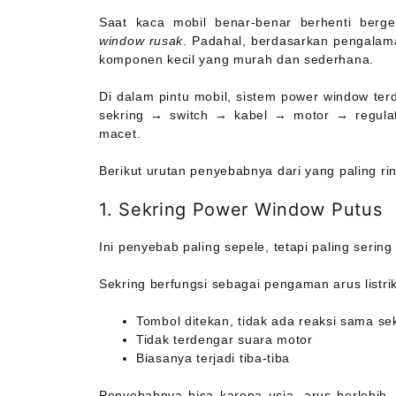
Saat kaca mobil benar-benar berhenti berg
window rusak
. Padahal, berdasarkan pengalama
komponen kecil yang murah dan sederhana.
Di dalam pintu mobil, sistem power window terdi
sekring → switch → kabel → motor → regulat
macet.
Berikut urutan penyebabnya dari yang paling 
1. Sekring Power Window Putus
Ini penyebab paling sepele, tetapi paling sering 
Sekring berfungsi sebagai pengaman arus listrik
Tombol ditekan, tidak ada reaksi sama sek
Tidak terdengar suara motor
Biasanya terjadi tiba-tiba
Penyebabnya bisa karena usia, arus berlebih, 