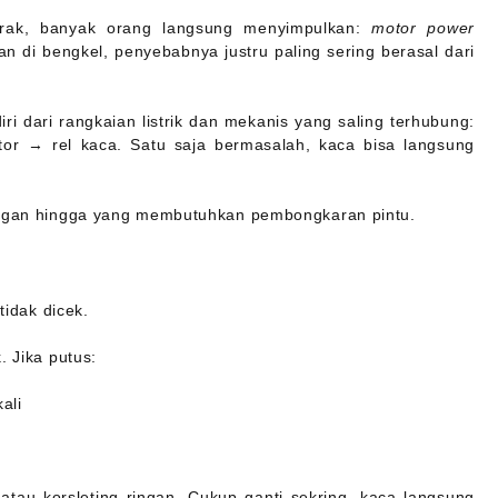
erak, banyak orang langsung menyimpulkan:
motor power
n di bengkel, penyebabnya justru paling sering berasal dari
ri dari rangkaian listrik dan mekanis yang saling terhubung:
or → rel kaca. Satu saja bermasalah, kaca bisa langsung
ringan hingga yang membutuhkan pembongkaran pintu.
tidak dicek.
. Jika putus:
ali
atau korsleting ringan. Cukup ganti sekring, kaca langsung