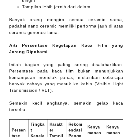
dingin
Tampilan lebih jernih dari dalam
Banyak orang mengira semua ceramic sama,
padahal nano ceramic memiliki performa jauh di atas
ceramic generasi lama.
Arti Persentase Kegelapan Kaca Film yang
Jarang Dipahami
Inilah bagian yang paling sering disalahartikan.
Persentase pada kaca film bukan menunjukkan
kemampuan menolak panas, melainkan seberapa
banyak cahaya yang masuk ke kabin (Visible Light
Transmission / VLT).
Semakin kecil angkanya, semakin gelap kaca
tersebut.
Tingka
Karakt
Rekom
Kenya
Kenya
Persen
t
er
endasi
manan
manan
tase
Kegela
Tampil
Pengg