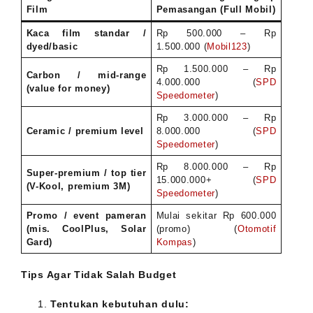
Film
Pemasangan (Full Mobil)
Kaca film standar /
Rp 500.000 – Rp
dyed/basic
1.500.000 (
Mobil123
)
Rp 1.500.000 – Rp
Carbon / mid-range
4.000.000 (
SPD
(value for money)
Speedometer
)
Rp 3.000.000 – Rp
Ceramic / premium level
8.000.000 (
SPD
Speedometer
)
Rp 8.000.000 – Rp
Super-premium / top tier
15.000.000+ (
SPD
(V-Kool, premium 3M)
Speedometer
)
Promo / event pameran
Mulai sekitar Rp 600.000
(mis. CoolPlus, Solar
(promo) (
Otomotif
Gard)
Kompas
)
Tips Agar Tidak Salah Budget
Tentukan kebutuhan dulu: