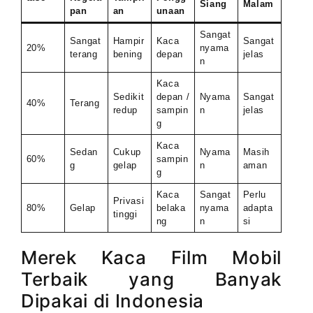
Siang
Malam
pan
an
unaan
Sangat
Sangat
Hampir
Kaca
Sangat
20%
nyama
terang
bening
depan
jelas
n
Kaca
Sedikit
depan /
Nyama
Sangat
40%
Terang
redup
sampin
n
jelas
g
Kaca
Sedan
Cukup
Nyama
Masih
60%
sampin
g
gelap
n
aman
g
Kaca
Sangat
Perlu
Privasi
80%
Gelap
belaka
nyama
adapta
tinggi
ng
n
si
Merek Kaca Film Mobil
Terbaik yang Banyak
Dipakai di Indonesia