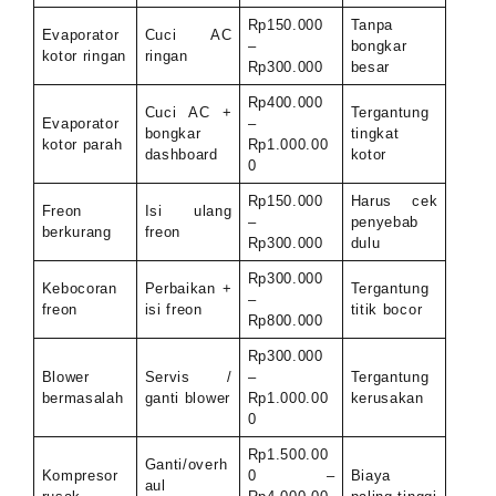
Rp150.000
Tanpa
Evaporator
Cuci AC
–
bongkar
kotor ringan
ringan
Rp300.000
besar
Rp400.000
Cuci AC +
Tergantung
Evaporator
–
bongkar
tingkat
kotor parah
Rp1.000.00
dashboard
kotor
0
Rp150.000
Harus cek
Freon
Isi ulang
–
penyebab
berkurang
freon
Rp300.000
dulu
Rp300.000
Kebocoran
Perbaikan +
Tergantung
–
freon
isi freon
titik bocor
Rp800.000
Rp300.000
Blower
Servis /
–
Tergantung
bermasalah
ganti blower
Rp1.000.00
kerusakan
0
Rp1.500.00
Ganti/overh
Kompresor
0 –
Biaya
aul