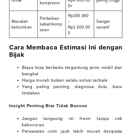
rusak
Rp4.000.00
paling tinggi
kompresor
0+
Rp200.000
Perbaikan
Masalah
–
Sangat
kabel/komp
kelistrikan
Rp1.500.00
variatif
onen
0
Cara Membaca Estimasi Ini dengan
Bijak
Biaya bisa berbeda tergantung jenis mobil dan
bengkel
Harga murah bukan selalu solusi terbaik
Yang paling penting: diagnosa dulu, baru
tindakan
Insight Penting Biar Tidak Boncos
Jangan langsung isi freon tanpa cek
kebocoran
Perawatan rutin jauh lebih murah daripada