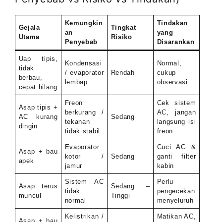
Kemungkin
Tindakan
Gejala
Tingkat
an
yang
Utama
Risiko
Penyebab
Disarankan
Uap tipis,
Kondensasi
Normal,
tidak
/ evaporator
Rendah
cukup
berbau,
lembap
observasi
cepat hilang
Freon
Cek sistem
Asap tipis +
berkurang /
AC, jangan
AC kurang
Sedang
tekanan
langsung isi
dingin
tidak stabil
freon
Evaporator
Cuci AC &
Asap + bau
kotor /
Sedang
ganti filter
apek
jamur
kabin
Sistem AC
Perlu
Asap terus
Sedang –
tidak
pengecekan
muncul
Tinggi
normal
menyeluruh
Kelistrikan /
Matikan AC,
Asap + bau