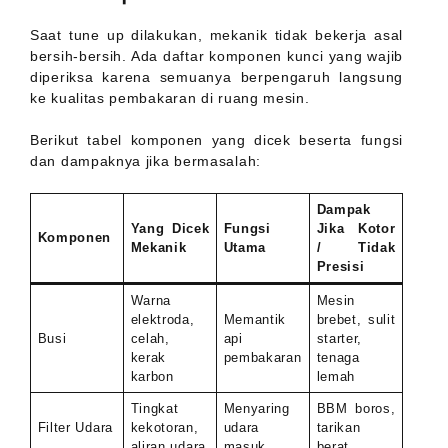
Saat tune up dilakukan, mekanik tidak bekerja asal
bersih-bersih. Ada daftar komponen kunci yang wajib
diperiksa karena semuanya berpengaruh langsung
ke kualitas pembakaran di ruang mesin.
Berikut tabel komponen yang dicek beserta fungsi
dan dampaknya jika bermasalah:
Dampak
Yang Dicek
Fungsi
Jika Kotor
Komponen
Mekanik
Utama
/ Tidak
Presisi
Warna
Mesin
elektroda,
Memantik
brebet, sulit
Busi
celah,
api
starter,
kerak
pembakaran
tenaga
karbon
lemah
Tingkat
Menyaring
BBM boros,
Filter Udara
kekotoran,
udara
tarikan
aliran udara
masuk
berat