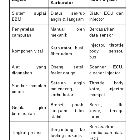
Karburator
Sistem suplai
Diatur sekrup
Diatur ECU dan
BBM
angin & langsam
injector
Penyetelan
Manual oleh
Berdasarkan
campuran
mekanik
data sensor
Injector, throttle
Karburator, busi,
Komponen vital
body, sensor,
filter udara
busi
Alat yang
Obeng setel,
Scanner ECU,
digunakan
feeler gauge
cleaner injector
Setelan angin
Throttle body
Sumber masalah
melenceng,
kotor, injector
umum
karbu kotor
mampet
Brebet parah,
Boros, idle
Gejala jika
langsam tidak
kasar, tenaga
bermasalah
stabil
turun
Berdasarkan
Bergantung ke
Tingkat presisi
pembacaan data
feeling mekanik
ECU