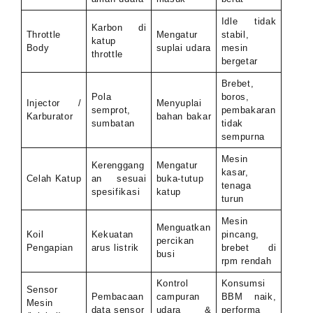
Idle tidak
Karbon di
Throttle
Mengatur
stabil,
katup
Body
suplai udara
mesin
throttle
bergetar
Brebet,
Pola
boros,
Injector /
Menyuplai
semprot,
pembakaran
Karburator
bahan bakar
sumbatan
tidak
sempurna
Mesin
Kerenggang
Mengatur
kasar,
Celah Katup
an sesuai
buka-tutup
tenaga
spesifikasi
katup
turun
Mesin
Menguatkan
Koil
Kekuatan
pincang,
percikan
Pengapian
arus listrik
brebet di
busi
rpm rendah
Kontrol
Konsumsi
Sensor
Pembacaan
campuran
BBM naik,
Mesin
data sensor
udara &
performa