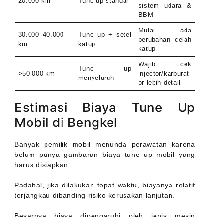
20.000 km
Tune up standar
sistem udara &
BBM
Mulai ada
30.000–40.000
Tune up + setel
perubahan celah
km
katup
katup
Wajib cek
Tune up
>50.000 km
injector/karburat
menyeluruh
or lebih detail
Estimasi Biaya Tune Up
Mobil di Bengkel
Banyak pemilik mobil menunda perawatan karena
belum punya gambaran biaya tune up mobil yang
harus disiapkan.
Padahal, jika dilakukan tepat waktu, biayanya relatif
terjangkau dibanding risiko kerusakan lanjutan.
Besarnya biaya dipengaruhi oleh jenis mesin