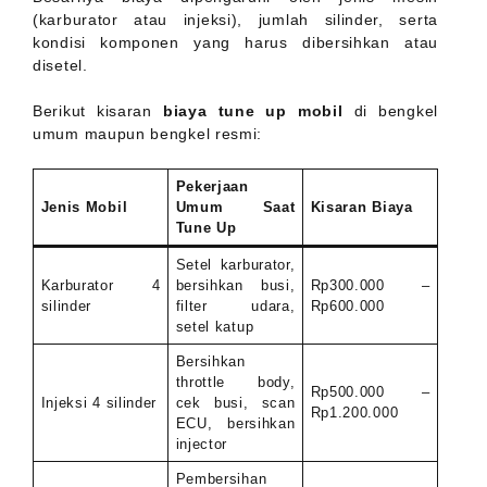
(karburator atau injeksi), jumlah silinder, serta
kondisi komponen yang harus dibersihkan atau
disetel.
Berikut kisaran
biaya tune up mobil
di bengkel
umum maupun bengkel resmi:
Pekerjaan
Jenis Mobil
Umum Saat
Kisaran Biaya
Tune Up
Setel karburator,
Karburator 4
bersihkan busi,
Rp300.000 –
silinder
filter udara,
Rp600.000
setel katup
Bersihkan
throttle body,
Rp500.000 –
Injeksi 4 silinder
cek busi, scan
Rp1.200.000
ECU, bersihkan
injector
Pembersihan