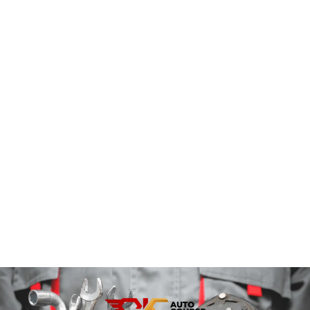
Kaca Mobil Pecah: Penyebab,
Tindakan Darurat, Solusi Tepat, dan
Estimasi Biaya
Kaca mobil pecah atau retak tiba-tiba? Jangan panik.
Simak penyebab sebenarnya, langkah darurat, dan
estimasi biaya agar kamu tidak salah tindakan. Kaca
mobil pecah sering terjadi tanpa tanda apa pun
sebelumnya. Tidak selalu karena lemparan batu.
Banyak kasus di bengkel menunjukkan, kaca bisa
pecah saat mobil terparkir, saat cuaca panas,...
Read More